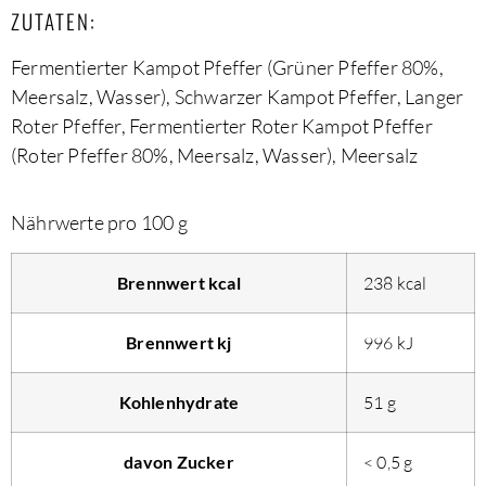
ZUTATEN:
Fermentierter Kampot Pfeffer (Grüner Pfeffer 80%,
Meersalz, Wasser), Schwarzer Kampot Pfeffer, Langer
Roter Pfeffer, Fermentierter Roter Kampot Pfeffer
(Roter Pfeffer 80%, Meersalz, Wasser), Meersalz
Nährwerte pro 100 g
Brennwert kcal
238
kcal
Brennwert kj
996
kJ
Kohlenhydrate
51
g
davon
Zucker
< 0,5
g