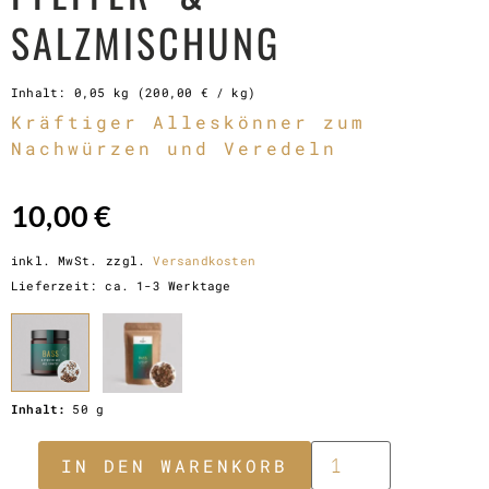
SALZMISCHUNG
Inhalt: 0,05
kg
(
200,00
€
/
kg
)
Kräftiger Alleskönner zum
Nachwürzen und Veredeln
10,00
€
inkl. MwSt.
zzgl.
Versandkosten
Lieferzeit:
ca. 1-3 Werktage
Inhalt:
50 g
JETZT BESTELLEN
IN DEN WARENKORB