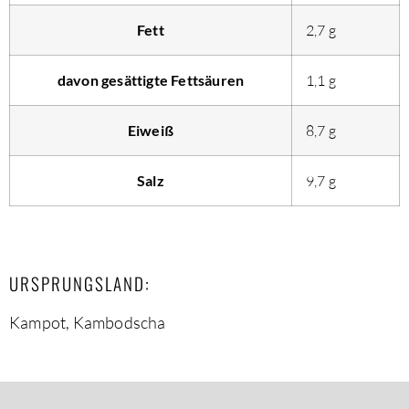
Fett
2,7
g
davon
gesättigte Fettsäuren
1,1
g
Eiweiß
8,7
g
Salz
9,7
g
URSPRUNGSLAND:
Kampot, Kambodscha