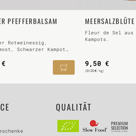
ER PFEFFERBALSAM
MEERSALZBLÜTE 
L
Fleur de Sel aus
Kampots.
er Rotweinessig,
most, Schwarzer Kampot
.
0
€
9,50
€
(
38,00
€
/
kg
)
ICE
QUALITÄT
eschenke