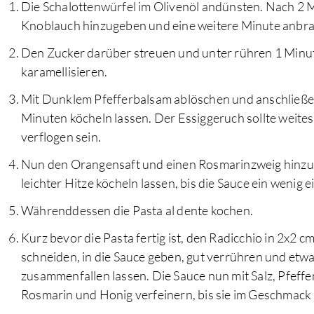
Die Schalottenwürfel im Olivenöl andünsten. Nach 2 
Knoblauch hinzugeben und eine weitere Minute anbra
Den Zucker darüber streuen und unter rühren 1 Minut
karamellisieren.
Mit Dunklem Pfefferbalsam ablöschen und anschließen
Minuten köcheln lassen. Der Essiggeruch sollte weite
verflogen sein.
Nun den Orangensaft und einen Rosmarinzweig hinzu
leichter Hitze köcheln lassen, bis die Sauce ein wenig ei
Währenddessen die Pasta al dente kochen.
Kurz bevor die Pasta fertig ist, den Radicchio in 2x2 c
schneiden, in die Sauce geben, gut verrühren und etw
zusammenfallen lassen. Die Sauce nun mit Salz, Pfeff
Rosmarin und Honig verfeinern, bis sie im Geschmack „