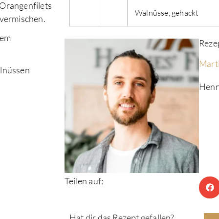
 Orangenfilets
Walnüsse, gehackt
 vermischen.
lem
Reze
Mart
alnüssen
Henn
Teilen auf:
Hat dir das Rezept gefallen?