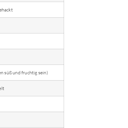
ehackt
en süß und fruchtig sein)
elt