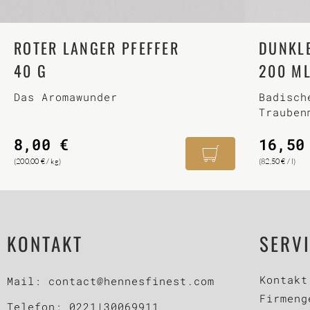
ROTER LANGER PFEFFER
DUNKL
40 G
200 M
Das Aromawunder
Badisch
Trauben
Pfeffer
8,00
€
16,5
(
200,00
€
/
kg
)
(
82,50
€
/
l
)
KONTAKT
SERV
Kontakt
Mail:
contact@hennesfinest.com
Firmeng
Telefon:
0221|30069911