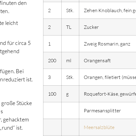
Minuten den
2
Stk.
Zehen Knoblauch, fein g
ten.
e leicht
2
TL
Zucker
d für circa 5
1
Zweig Rosmarin, ganz
stgehend
200
ml
Orangensaft
fügen. Bei
3
Stk.
Orangen, filetiert (müss
nreduziert ist.
100
g
Roquefort-Käse, gewürf
m große Stücke
Parmesansplitter
as
er, gehacktem
rund“ ist.
Meersalzblüte