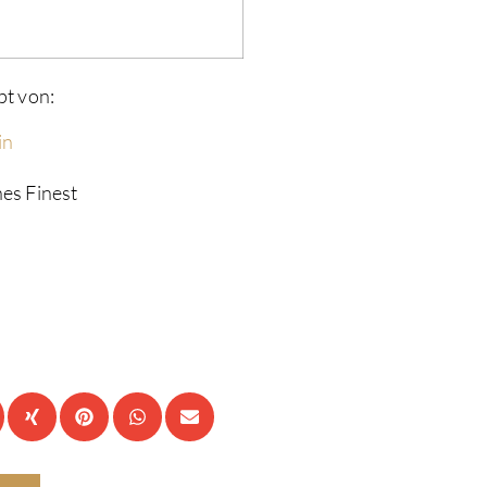
pt von:
in
es Finest