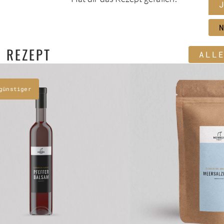
 REZEPT
ALL
günstiger