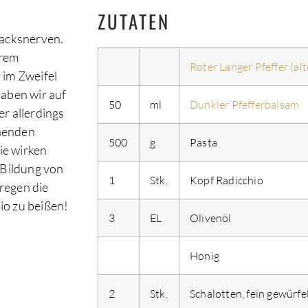
ZUTATEN
macksnerven.
erem
Roter Langer Pfeffer (al
 im Zweifel
haben wir auf
50
ml
Dunkler Pfefferbalsam
r allerdings
nnenden
500
g
Pasta
ie wirken
 Bildung von
1
Stk.
Kopf Radicchio
regen die
io zu beißen!
3
EL
Olivenöl
Honig
2
Stk.
Schalotten, fein gewürfe