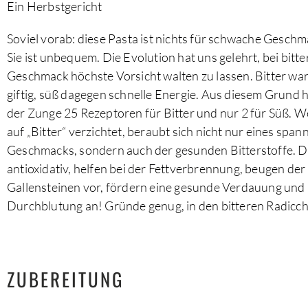
Ein Herbstgericht
Soviel vorab: diese Pasta ist nichts für schwache Gesch
Sie ist unbequem. Die Evolution hat uns gelehrt, bei bitt
Geschmack höchste Vorsicht walten zu lassen. Bitter war
giftig, süß dagegen schnelle Energie. Aus diesem Grund 
der Zunge 25 Rezeptoren für Bitter und nur 2 für Süß. We
auf „Bitter“ verzichtet, beraubt sich nicht nur eines spa
Geschmacks, sondern auch der gesunden Bitterstoffe. D
antioxidativ, helfen bei der Fettverbrennung, beugen der
Gallensteinen vor, fördern eine gesunde Verdauung und 
Durchblutung an! Gründe genug, in den bitteren Radicch
ZUBEREITUNG