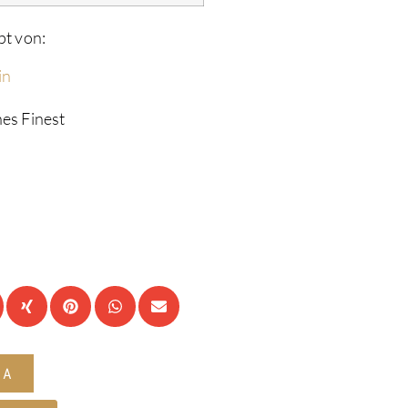
pt von:
in
es Finest
JA