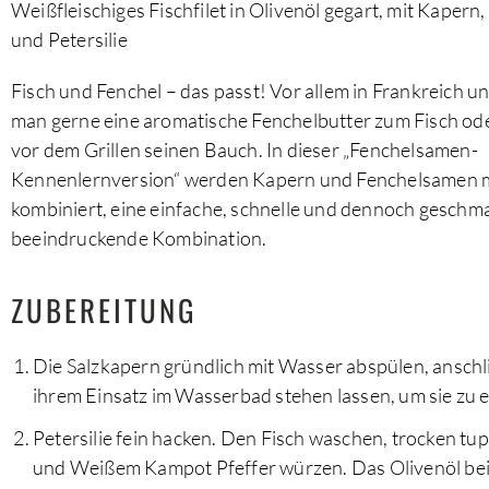
Weißfleischiges Fischfilet in Olivenöl gegart, mit Kaper
und Petersilie
Fisch und Fenchel – das passt! Vor allem in Frankreich und
man gerne eine aromatische Fenchelbutter zum Fisch oder
vor dem Grillen seinen Bauch. In dieser „Fenchelsamen-
Kennenlernversion“ werden Kapern und Fenchelsamen mi
kombiniert, eine einfache, schnelle und dennoch geschm
beeindruckende Kombination.
ZUBEREITUNG
Die Salzkapern gründlich mit Wasser abspülen, anschl
ihrem Einsatz im Wasserbad stehen lassen, um sie zu e
Petersilie fein hacken. Den Fisch waschen, trocken tup
und Weißem Kampot Pfeffer würzen. Das Olivenöl bei 