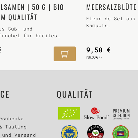
LSAMEN | 50 G | BIO
MEERSALZBLÜTE 
M QUALITÄT
Fleur de Sel aus
Kampots.
us Süß- und
fenchel für breites
aroma.
€
9,50
€
(
38,00
€
/ )
ICE
QUALITÄT
eschenke
& Tasting
 und Versand