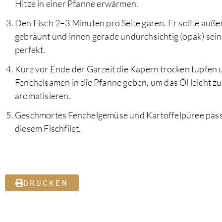
Hitze in einer Pfanne erwärmen.
Den Fisch 2–3 Minuten pro Seite garen. Er sollte auß
gebräunt und innen gerade undurchsichtig (opak) sein -
perfekt.
Kurz vor Ende der Garzeit die Kapern trocken tupfen 
Fenchelsamen in die Pfanne geben, um das Öl leicht zu
aromatisieren.
Geschmortes Fenchelgemüse und Kartoffelpüree passe
diesem Fischfilet.
DRUCKEN