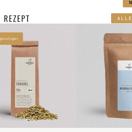
 REZEPT
ALL
günstiger