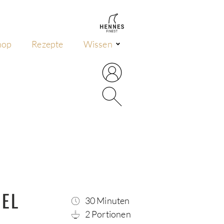
hop
Rezepte
Wissen
HEL
30 Minuten
2 Portionen