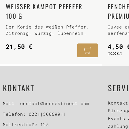
WEISSER KAMPOT PFEFFER
FENCHE
100 G
PREMIU
Der König des weißen Pfeffer.
Cuvée a
Zitronig, würzig, lupenrein.
Berfena
Fenchel
21,50
€
4,50
(
90,00
€
/ )
KONTAKT
SERV
Kontakt
Mail:
contact@hennesfinest.com
Firmeng
Telefon:
0221|30069911
Events 
Moltkestraße 125
Zahlung