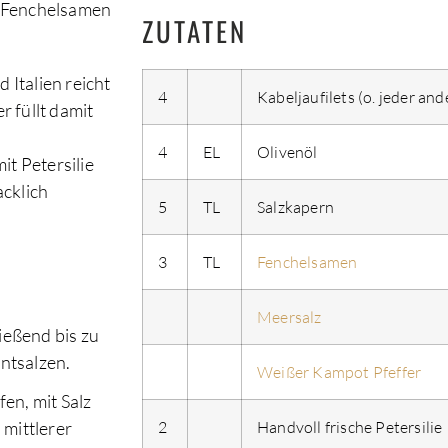
n, Fenchelsamen
ZUTATEN
 Italien reicht
4
Kabeljaufilets (o. jeder and
 füllt damit
4
EL
Olivenöl
t Petersilie
acklich
5
TL
Salzkapern
3
TL
Fenchelsamen
Meersalz
ießend bis zu
ntsalzen.
Weißer Kampot Pfeffer
fen, mit Salz
mittlerer
2
Handvoll frische Petersilie