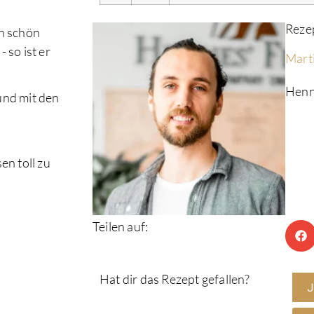
Reze
en schön
 so ist er
Mart
Henn
und mit den
n toll zu
Teilen auf:
Hat dir das Rezept gefallen?