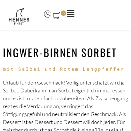
0
ZUBEREITUNG
ZUTATEN
INGWER-BIRNEN SORBET
mit Salbei und Rotem Langpfeffer
Urlaub für den Geschmack! Völlig unterschätzt wird ja
Sorbet. Dabei kann man Sorbet eigentlich immer essen
und es ist total einfach zuzubereiten! Als Zwischengang
regt es die Verdauung an, verringert das
Sättigungsgefühl und neutralisiert den Geschmack. Als
Dessert ist es Dessert und Dessert will doch jeder. Für
zwischendurch ist das Sorbet die kleine süße Insel auf