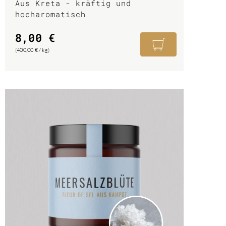
Aus Kreta - kräftig und
hocharomatisch
8,00
€
(
400,00
€
/
kg
)