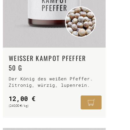
WEISSER KAMPOT PFEFFER
50 G
Der König des weißen Pfeffer.
Zitronig, würzig, lupenrein.
12,00
€
(
240,00
€
/
kg
)