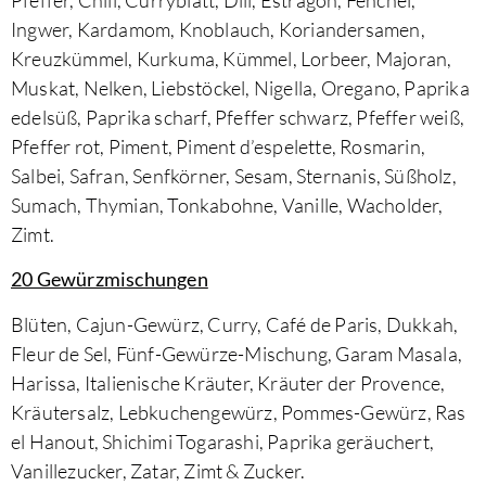
Pfeffer, Chili, Curryblatt, Dill, Estragon, Fenchel,
Ingwer, Kardamom, Knoblauch, Koriandersamen,
Kreuzkümmel, Kurkuma, Kümmel, Lorbeer, Majoran,
Muskat, Nelken, Liebstöckel, Nigella, Oregano, Paprika
edelsüß, Paprika scharf, Pfeffer schwarz, Pfeffer weiß,
Pfeffer rot, Piment, Piment d’espelette, Rosmarin,
Salbei, Safran, Senfkörner, Sesam, Sternanis, Süßholz,
Sumach, Thymian, Tonkabohne, Vanille, Wacholder,
Zimt. ​
20 Gewürzmischungen
Blüten, Cajun-Gewürz, Curry, Café de Paris, Dukkah,
Fleur de Sel, Fünf-Gewürze-Mischung, Garam Masala,
Harissa, Italienische Kräuter, Kräuter der Provence,
Kräutersalz, Lebkuchengewürz, Pommes-Gewürz, Ras
el Hanout, Shichimi Togarashi, Paprika geräuchert,
Vanillezucker, Zatar, Zimt & Zucker.