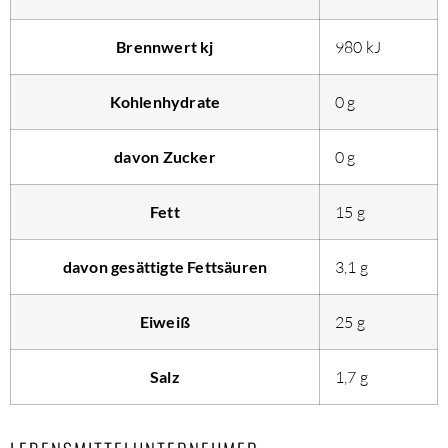
Brennwert kj
980
kJ
Kohlenhydrate
0
g
davon
Zucker
0
g
Fett
15
g
davon
gesättigte Fettsäuren
3,1
g
Eiweiß
25
g
Salz
1,7
g