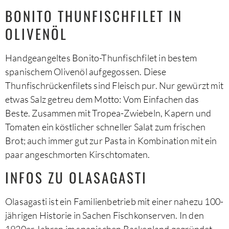
BONITO THUNFISCHFILET IN
OLIVENÖL
Handgeangeltes Bonito-Thunfischfilet in bestem
spanischem Olivenöl aufgegossen. Diese
Thunfischrückenfilets sind Fleisch pur. Nur gewürzt mit
etwas Salz getreu dem Motto: Vom Einfachen das
Beste. Zusammen mit Tropea-Zwiebeln, Kapern und
Tomaten ein köstlicher schneller Salat zum frischen
Brot; auch immer gut zur Pasta in Kombination mit ein
paar angeschmorten Kirschtomaten.
INFOS ZU OLASAGASTI
Olasagasti ist ein Familienbetrieb mit einer nahezu 100-
jährigen Historie in Sachen Fischkonserven. In den
1920er Jahren im spanischen Baskenland gegründet,