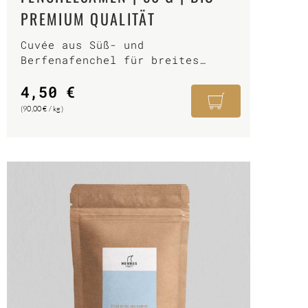
PREMIUM QUALITÄT
Cuvée aus Süß- und
Berfenafenchel für breites
Fenchelaroma.
4,50
€
(
90,00
€
/
kg
)