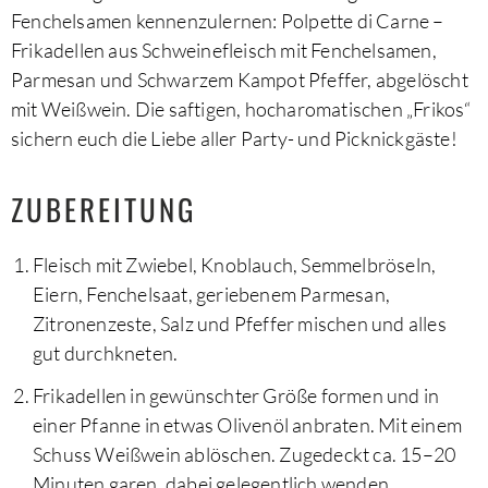
Fenchelsamen kennenzulernen: Polpette di Carne –
Frikadellen aus Schweinefleisch mit Fenchelsamen,
Parmesan und Schwarzem Kampot Pfeffer, abgelöscht
mit Weißwein. Die saftigen, hocharomatischen „Frikos“
sichern euch die Liebe aller Party- und Picknickgäste!
ZUBEREITUNG
Fleisch mit Zwiebel, Knoblauch, Semmelbröseln,
Eiern, Fenchelsaat, geriebenem Parmesan,
Zitronenzeste, Salz und Pfeffer mischen und alles
gut durchkneten.
Frikadellen in gewünschter Größe formen und in
einer Pfanne in etwas Olivenöl anbraten. Mit einem
Schuss Weißwein ablöschen. Zugedeckt ca. 15–20
Minuten garen, dabei gelegentlich wenden.