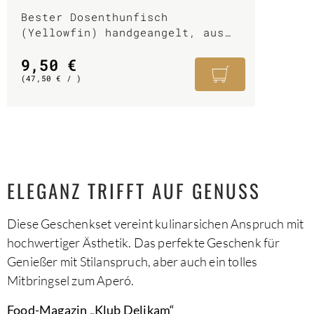
Bester Dosenthunfisch
(Yellowfin) handgeangelt, aus
dem spanischen Baskenland
9,50
€
(
47,50
€
/ )
ELEGANZ TRIFFT AUF GENUSS
Diese Geschenkset vereint kulinarsichen Anspruch mit
hochwertiger Ästhetik. Das perfekte Geschenk für
Genießer mit Stilanspruch, aber auch ein tolles
Mitbringsel zum Aperó.
Food-Magazin „Klub Delikam“