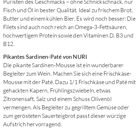
Puristen des Geschmacks – ohne Schnickschnack, nur
Fisch und Öl in bester Qualität. Ideal zu frischem Brot,
Butter und einem kühlen Bier. Es wird noch besser: Die
Filets sind auch noch reich an Omega-3-Fettsäuren,
hochwertigem Protein sowie den Vitaminen D, B3 und
B12.
Pikantes Sardinen-Paté von NURI
Die pikante Sardinen-Mousse ist ein wunderbarer
Begleiter zum Wein. Machen Sie sich eine Frischkäse-
Mousse mit der Paté. Dazu 1/1 Frischkäse und Paté mit
gehackten Kapern, Frühlingszwiebeln, etwas
Zitronensaft, Salz und einem Schuss Olivenöl
vermengen. Als Begleiter zu gegrilltem Gemüse oder
zum gerösteten Sauerteigbrot passt dieser würzige
Aufstrich hervorragend.