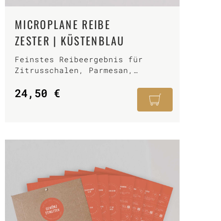
MICROPLANE REIBE
ZESTER | KÜSTENBLAU
Feinstes Reibeergebnis für
Zitrusschalen, Parmesan,
Muskatnuss, Zimt, Langpfeffer
24,50
€
u.v.m