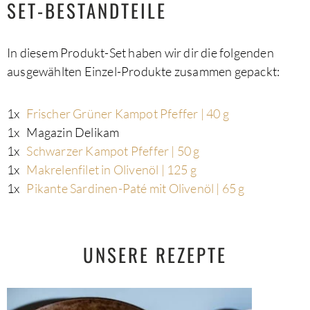
SET-BESTANDTEILE
In diesem Produkt-Set haben wir dir die folgenden
ausgewählten Einzel-Produkte zusammen gepackt:
1x
Frischer Grüner Kampot Pfeffer | 40 g
1x
Magazin Delikam
1x
Schwarzer Kampot Pfeffer | 50 g
1x
Makrelenfilet in Olivenöl | 125 g
1x
Pikante Sardinen-Paté mit Olivenöl | 65 g
UNSERE REZEPTE