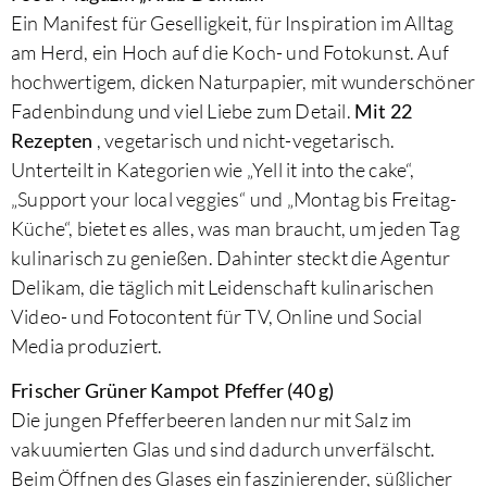
Ein Manifest für Geselligkeit, für Inspiration im Alltag
am Herd, ein Hoch auf die Koch- und Fotokunst. Auf
hochwertigem, dicken Naturpapier, mit wunderschöner
Fadenbindung und viel Liebe zum Detail.
Mit 22
Rezepten
, vegetarisch und nicht-vegetarisch.
Unterteilt in Kategorien wie „Yell it into the cake“,
„Support your local veggies“ und „Montag bis Freitag-
Küche“, bietet es alles, was man braucht, um jeden Tag
kulinarisch zu genießen. Dahinter steckt die Agentur
Delikam, die täglich mit Leidenschaft kulinarischen
Video- und Fotocontent für TV, Online und Social
Media produziert.
Frischer Grüner Kampot Pfeffer (40 g)
Die jungen Pfefferbeeren landen nur mit Salz im
vakuumierten Glas und sind dadurch unverfälscht.
Beim Öffnen des Glases ein faszinierender, süßlicher