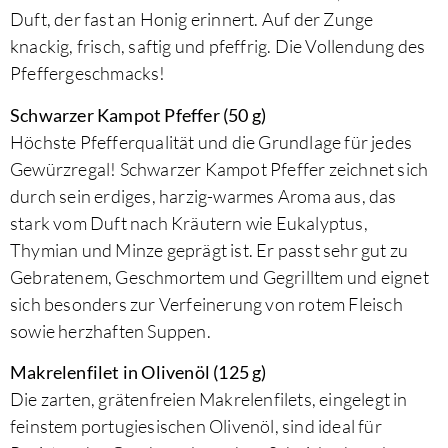
Duft, der fast an Honig erinnert. Auf der Zunge
knackig, frisch, saftig und pfeffrig. Die Vollendung des
Pfeffergeschmacks!
Schwarzer Kampot Pfeffer (50 g)
Höchste Pfefferqualität und die Grundlage für jedes
Gewürzregal! Schwarzer Kampot Pfeffer zeichnet sich
durch sein erdiges, harzig-warmes Aroma aus, das
stark vom Duft nach Kräutern wie Eukalyptus,
Thymian und Minze geprägt ist. Er passt sehr gut zu
Gebratenem, Geschmortem und Gegrilltem und eignet
sich besonders zur Verfeinerung von rotem Fleisch
sowie herzhaften Suppen.
Makrelenfilet in Olivenöl (125 g)
Die zarten, grätenfreien Makrelenfilets, eingelegt in
feinstem portugiesischen Olivenöl, sind ideal für