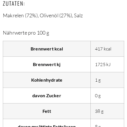
ZUTATEN:
Makrelen (72%), Olivenöl (27%), Salz
Nährwerte pro 100 g
Brennwert kcal
417
kcal
Brennwert kj
1725
kJ
Kohlenhydrate
1
g
davon
Zucker
0
g
Fett
38
g
davon
gesättigte Fettsäuren
8
g