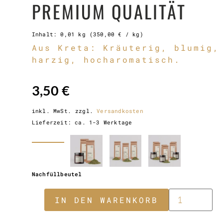
PREMIUM QUALITÄT
Inhalt: 0,01
kg
(
350,00
€
/
kg
)
Aus Kreta: Kräuterig, blumig,
harzig, hocharomatisch.
3,50
€
inkl. MwSt.
zzgl.
Versandkosten
Lieferzeit:
ca. 1-3 Werktage
Nachfüllbeutel
IN DEN WARENKORB