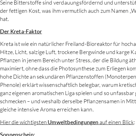
Seine Bitterstoffe sind verdauungsfördernd und unterstü
der fettigen Kost, was ihm vermutlich auch zum Namen „W
hat.
Der Kreta-Faktor
Kreta ist wie ein natürlicher Freiland-Bioreaktor für hoc
Hitze, Licht, salzige Luft, trockene Bergwinde und karge 
Pflanzen in jenem Bereich unter Stress, der die Bildung ät
maximiert, ohne dass die Photosynthese zum Erliegen kom
hohe Dichte an sekundären Pflanzenstoffen (Monoterpen
Phenole) erklärt wissenschaftlich belegbar, warum kretisc
ganz eigenen aromatischen Liga spielen und so unfassbar
schmecken – und weshalb derselbe Pflanzensamen in Mitt
gleiche intensive Aroma erreichen kann.
Hier die wichtigsten
Umweltbedingungen
auf einen Blick
:
Sonnenschein
: