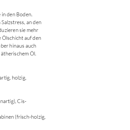
se in den Boden.
 Salzstress, an den
duzieren sie mehr
e Ölschicht auf den
über hinaus auch
t ätherischem Öl.
rtig, holzig,
nartig), Cis-
Sabinen (frisch-holzig,