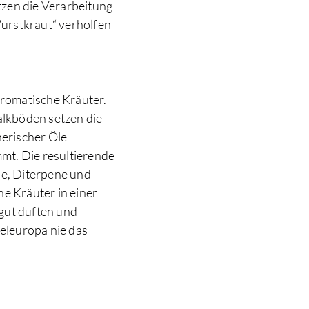
tzen die Verarbeitung
urstkraut“ verholfen
haromatische Kräuter.
Kalkböden setzen die
herischer Öle
mt. Die resultierende
e, Diterpene und
he Kräuter in einer
 gut duften und
eleuropa nie das