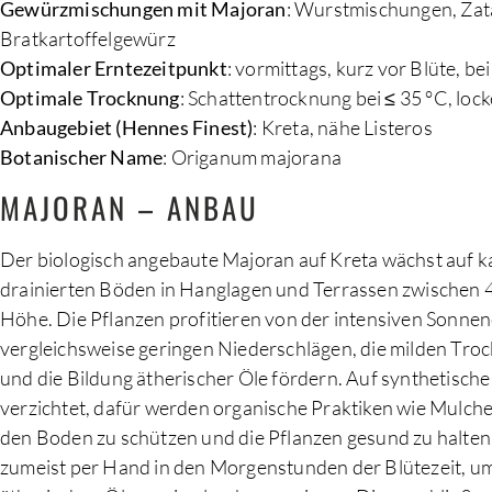
Gewürzmischungen mit Majoran
: Wurstmischungen, Zat
Bratkartoffelgewürz
Optimaler Erntezeitpunkt
: vormittags, kurz vor Blüte, b
Optimale Trocknung
: Schattentrocknung bei ≤ 35 °C, loc
Anbaugebiet (Hennes Finest)
: Kreta, nähe Listeros
Botanischer Name
: Origanum majorana
MAJORAN – ANBAU
Der biologisch angebaute Majoran auf Kreta wächst auf ka
drainierten Böden in Hanglagen und Terrassen zwischen
Höhe. Die Pflanzen profitieren von der intensiven Sonne
vergleichsweise geringen Niederschlägen, die milden Tro
und die Bildung ätherischer Öle fördern. Auf synthetisch
verzichtet, dafür werden organische Praktiken wie Mulc
den Boden zu schützen und die Pflanzen gesund zu halten.
zumeist per Hand in den Morgenstunden der Blütezeit, um