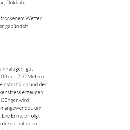
ar, Dukkah,
ei trockenem Wetter
ker gebündelt
lkhaltigen, gut
 400 und 700 Metern
neinstrahlung und den
ckenstress erzeugen
e Dünger wird
hen angewendet, um
 Die Ernte erfolgt
 die enthaltenen