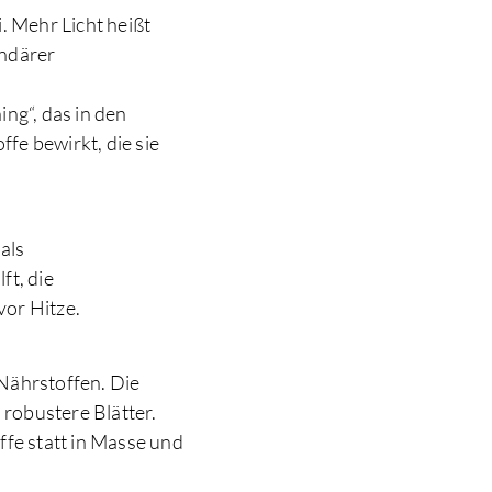
. Mehr Licht heißt
undärer
ng“, das in den
fe bewirkt, die sie
als
ft, die
vor Hitze.
Nährstoffen. Die
robustere Blätter.
ffe statt in Masse und