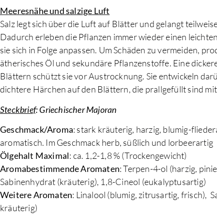
Meeresnähe und salzige Luft
Salz legt sich über die Luft auf Blätter und gelangt teilwei
Dadurch erleben die Pflanzen immer wieder einen leichten
sie sich in Folge anpassen. Um Schäden zu vermeiden, pro
ätherisches Öl und sekundäre Pflanzenstoffe. Eine dicker
Blättern schützt sie vor Austrocknung. Sie entwickeln dar
dichtere Härchen auf den Blättern, die prallgefüllt sind mi
Steckbrief
:
Griechischer Majoran
Geschmack/Aroma
: stark kräuterig, harzig, blumig-fliedera
aromatisch. Im Geschmack herb, süßlich und lorbeerartig
Ölgehalt Maximal
: ca. 1,2-1,8 % (Trockengewicht)
Aromabestimmende Aromaten
: Terpen-4-ol (harzig, pinie
Sabinenhydrat (kräuterig), 1,8-Cineol (eukalyptusartig)
Weitere Aromaten
: Linalool (blumig, zitrusartig, frisch), 
kräuterig)