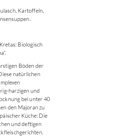
ulasch, Kartoffeln,
Linsensuppen.
retas: Biologisch
a“.
arstigen Böden der
Diese natürlichen
omplexen
erig-harzigen und
ocknung bei unter 40
hen den Majoran zu
opäischer Küche: Die
ichen und deftigen
kfleischgerichten.