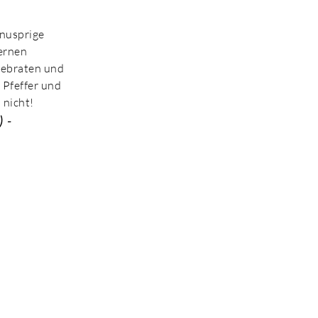
Knusprige
sernen
gebraten und
 Pfeffer und
 nicht!
 -
JETZT BESTELLEN