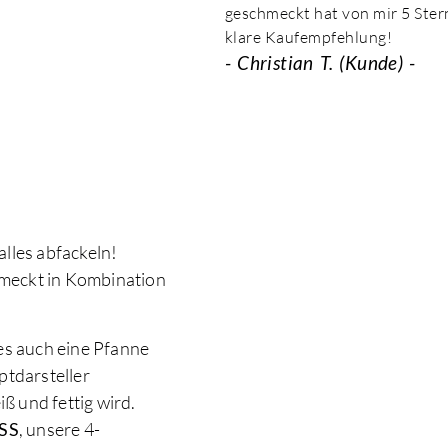
geschmeckt hat von mir 5 Ster
klare Kaufempfehlung!
- Christian T.
(Kunde) -
lles abfackeln!
chmeckt in Kombination
es auch eine Pfanne
ptdarsteller
iß und fettig wird.
SS
, unsere 4-