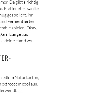
er. Da gibt’s richtig
ot
Pfeffer eher sanfte
ug gespoilert, ihr
und
Fermentierter
emble spielen. Okay,
„
Grillzange aus
 die deine Hand vor
FER-
in edlem Naturkarton,
h extreeeem cool aus.
ederwendbar!