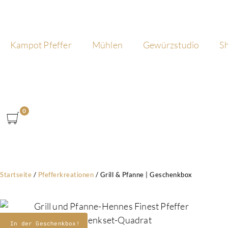
Kampot Pfeffer
Mühlen
Gewürzstudio
S
0
Startseite
/
Pfefferkreationen
/
Grill & Pfanne | Geschenkbox
In der Geschenkbox!