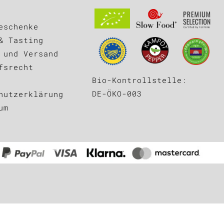
eschenke
& Tasting
 und Versand
fsrecht
Bio-Kontrollstelle:
DE-ÖKO-003
hutzerklärung
um