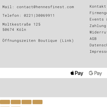
Kontakt
Mail:
contact@hennesfinest.com
Firmeng
Telefon:
0221|30069911
Events 
Moltkestraße 125
Zahlung
50674 Köln
Widerru
AGB
Öffnungszeiten Boutique (Link)
Datensc
Impress