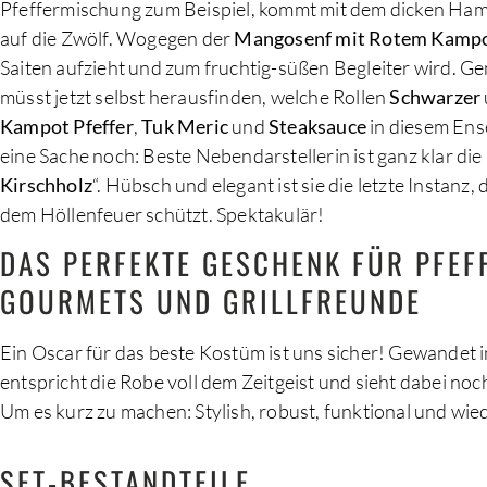
Pfeffermischung zum Beispiel, kommt mit dem dicken Hamm
auf die Zwölf. Wogegen der
Mangosenf mit Rotem Kamp
Saiten aufzieht und zum fruchtig-süßen Begleiter wird. Gen
müsst jetzt selbst herausfinden, welche Rollen
Schwarzer
Kampot Pfeffer
,
Tuk Meric
und
Steaksauce
in diesem Ens
eine Sache noch: Beste Nebendarstellerin ist ganz klar die 
Kirschholz
“. Hübsch und elegant ist sie die letzte Instanz,
dem Höllenfeuer schützt. Spektakulär!
DAS PERFEKTE GESCHENK FÜR PFEF
GOURMETS UND GRILLFREUNDE
Ein Oscar für das beste Kostüm ist uns sicher! Gewandet 
entspricht die Robe voll dem Zeitgeist und sieht dabei noc
Um es kurz zu machen: Stylish, robust, funktional und wi
SET-BESTANDTEILE