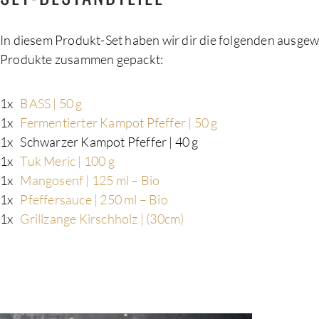
In diesem Produkt-Set haben wir dir die folgenden ausgew
Produkte zusammen gepackt:
1x
BASS | 50 g
1x
Fermentierter Kampot Pfeffer | 50 g
1x
Schwarzer Kampot Pfeffer | 40 g
1x
Tuk Meric | 100 g
1x
Mangosenf | 125 ml – Bio
1x
Pfeffersauce | 250 ml – Bio
1x
Grillzange Kirschholz | (30cm)