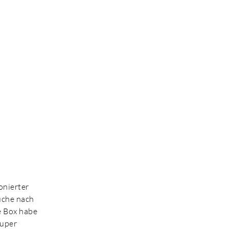
onierter
Suche nach
e Box habe
super